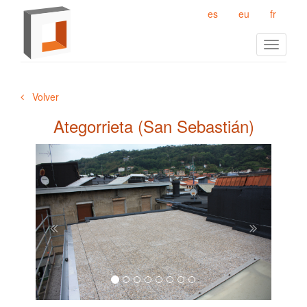
es
eu
fr
Toggle
navigat
Volver
Ategorrieta (San Sebastián)
Previous
Next